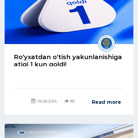
Ro‘yxatdan o‘tish yakunlanishiga
atigi 1 kun qoldi!
06.08.2026
88
Read more