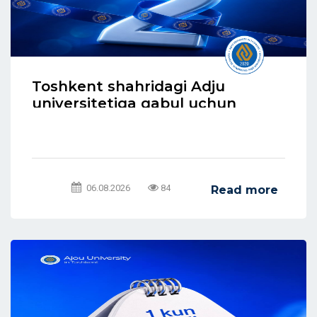
Toshkent shahridagi Adju
universitetiga qabul uchun
ro‘yxatdan o‘tish bugun
yakunlanadi!
06.08.2026
84
Read more