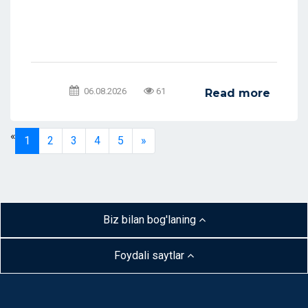
06.08.2026
61
Read more
«
1
2
3
4
5
»
Biz bilan bog'laning
Foydali saytlar