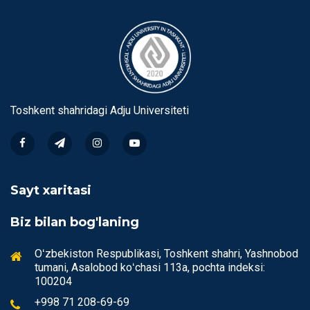
Toshkent shahridagi Аdju Universiteti
Sayt xaritasi
Biz bilan bog'laning
Oʻzbekiston Respublikasi, Toshkent shahri, Yashnobod
tumani, Аsalobod koʻchasi 113a, pochta indeksi:
100204
+998 71 208-69-69