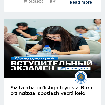
06.08.2026
91
Read more
Siz talaba bo'lishga loyiqsiz. Buni
o'zingizga isbotlash vaqti keldi