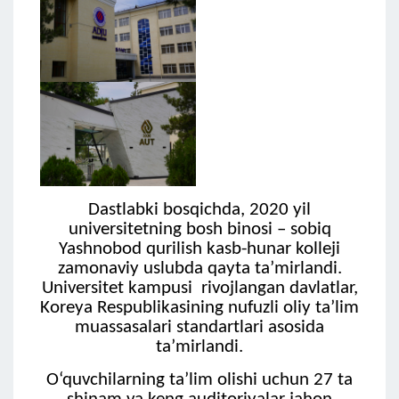
Dastlabki bosqichda, 2020 yil
universitetning bosh binosi – sobiq
Yashnobod qurilish kasb-hunar kolleji
zamonaviy uslubda qayta taʼmirlandi.
Universitet kampusi rivojlangan davlatlar,
Koreya Respublikasining nufuzli oliy taʼlim
muassasalari standartlari asosida
taʼmirlandi.
O‘quvchilarning taʼlim olishi uchun 27 ta