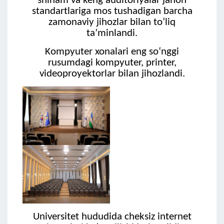
shinam va keng auditoriyalar jahon
standartlariga mos tushadigan barcha
zamonaviy jihozlar bilan to‘liq
taʼminlandi.
Kompyuter xonalari eng so‘nggi
rusumdagi kompyuter, printer,
videoproyektorlar bilan jihozlandi.
Universitet hududida cheksiz internet