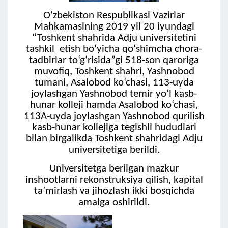
O‘zbekiston Respublikasi Vazirlar
Mahkamasining 2019 yil 20 iyundagi
“Toshkent shahrida Adju universitetini
tashkil etish bo‘yicha qo‘shimcha chora-
tadbirlar to‘g‘risida”gi 518-son qaroriga
muvofiq, Toshkent shahri, Yashnobod
tumani, Asalobod ko‘chasi, 113-uyda
joylashgan Yashnobod temir yo‘l kasb-
hunar kolleji hamda Asalobod ko‘chasi,
113A-uyda joylashgan Yashnobod qurilish
kasb-hunar kollejiga tegishli hududlari
bilan birgalikda Toshkent shahridagi Adju
universitetiga berildi.
Universitetga berilgan mazkur
inshootlarni rekonstruksiya qilish, kapital
taʼmirlash va jihozlash ikki bosqichda
amalga oshirildi.