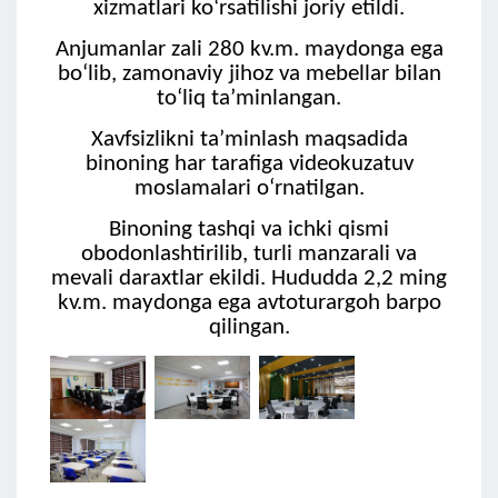
xizmatlari ko‘rsatilishi joriy etildi.
Anjumanlar zali 280 kv.m. maydonga ega
bo‘lib, zamonaviy jihoz va mebellar bilan
to‘liq taʼminlangan.
Xavfsizlikni taʼminlash maqsadida
binoning har tarafiga videokuzatuv
moslamalari o‘rnatilgan.
Binoning tashqi va ichki qismi
obodonlashtirilib, turli manzarali va
mevali daraxtlar ekildi. Hududda 2,2 ming
kv.m. maydonga ega avtoturargoh barpo
qilingan.