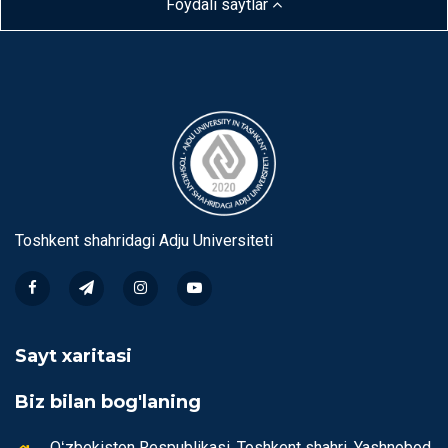
Foydali saytlar
Toshkent shahridagi Аdju Universiteti
Sayt xaritasi
Biz bilan bog'laning
Oʻzbekiston Respublikasi, Toshkent shahri, Yashnobod