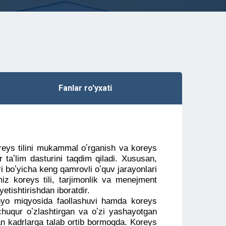
Fanlar ro'yxati
reys tilini mukammal oʼrganish va koreys
r taʼlim dasturini taqdim qiladi. Xususan,
ri boʼyicha keng qamrovli oʼquv jarayonlari
miz koreys tili, tarjimonlik va menejment
tishtirishdan iboratdir.
nyo miqyosida faollashuvi hamda koreys
i chuqur oʼzlashtirgan va oʼzi yashayotgan
an kadrlarga talab ortib bormoqda. Koreys