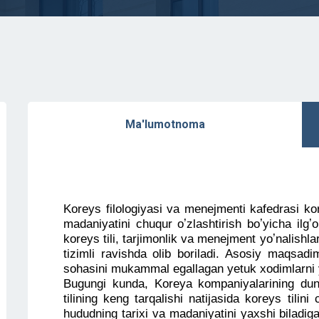
Ma'lumotnoma
Koreys filologiyasi va menejmenti kafedrasi ko
madaniyatini chuqur oʼzlashtirish boʼyicha ilgʼo
koreys tili, tarjimonlik va menejment yoʼnalishla
tizimli ravishda olib boriladi. Аsosiy maqsadi
sohasini mukammal egallagan yetuk xodimlarni ye
Bugungi kunda, Koreya kompaniyalarining du
tilining keng tarqalishi natijasida koreys tilin
hududning tarixi va madaniyatini yaxshi biladig