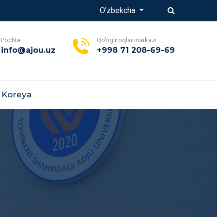
O'zbekcha
Pochta:
Qo'ng'iroqlar markazi
info@ajou.uz
+998 71 208-69-69
Koreya