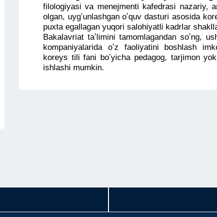
filologiyasi va menejmenti kafedrasi nazariy, a
olgan, uygʼunlashgan oʼquv dasturi asosida kore
puxta egallagan yuqori salohiyatli kadrlar shaklla
Bakalavriat taʼlimini tamomlagandan soʼng, us
kompaniyalarida oʼz faoliyatini boshlash imk
koreys tili fani boʼyicha pedagog, tarjimon yok
ishlashi mumkin.