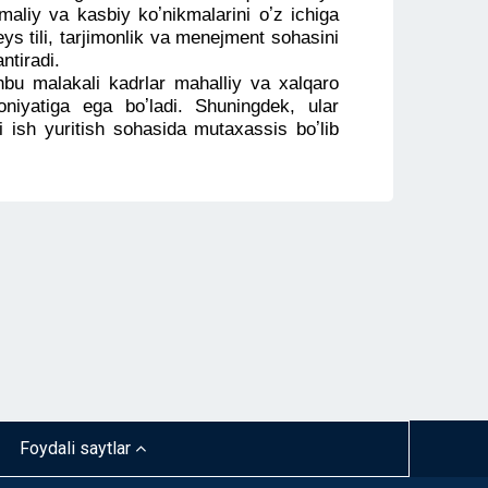
maliy va kasbiy koʼnikmalarini oʼz ichiga
ys tili, tarjimonlik va menejment sohasini
ntiradi.
hbu malakali kadrlar mahalliy va xalqaro
oniyatiga ega boʼladi. Shuningdek, ular
i ish yuritish sohasida mutaxassis boʼlib
Foydali saytlar