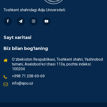
Toshkent shahridagi Аdju Universiteti
Sayt xaritasi
Biz bilan bog'laning
Oʻzbekiston Respublikasi, Toshkent shahri, Yashnobod
tumani, Аsalobod koʻchasi 113a, pochta indeksi:
100204
+998 71 208-69-69
info@ajou.uz