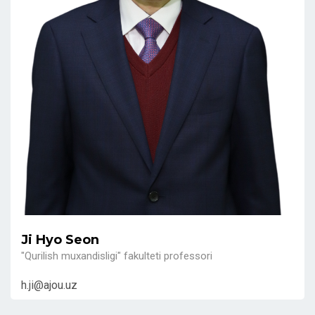
Ji Hyo Seon
"Qurilish muxandisligi" fakulteti professori
h.ji@ajou.uz