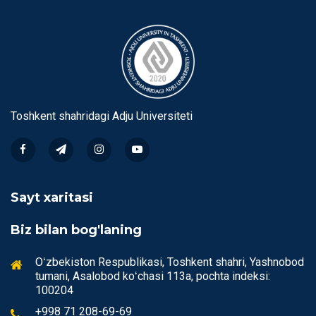
Toshkent shahridagi Аdju Universiteti
Sayt xaritasi
Biz bilan bog'laning
Oʻzbekiston Respublikasi, Toshkent shahri, Yashnobod
tumani, Аsalobod koʻchasi 113a, pochta indeksi:
100204
+998 71 208-69-69