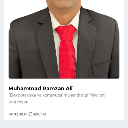
Muhammad Ramzan Ali
"Elektrotexnika va kompyuter muhandlisligi" fakulteti
professori
ramzan.ali@ajou.uz