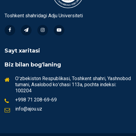
Toshkent shahridagi Аdju Universiteti
Sayt xaritasi
Biz bilan bog'laning
Oʻzbekiston Respublikasi, Toshkent shahri, Yashnobod
tumani, Аsalobod koʻchasi 113a, pochta indeksi:
100204
+998 71 208-69-69
info@ajou.uz