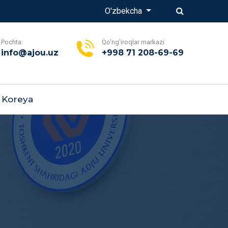
O'zbekcha
Pochta:
Qo'ng'iroqlar markazi
info@ajou.uz
+998 71 208-69-69
Koreya