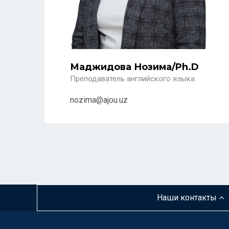
Маджидова Нозима/Ph.D
Преподаватель английского языка
nozima@ajou.uz
Наши контакты