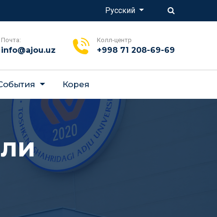
Русский
Почта:
Колл-центр
info@ajou.uz
+998 71 208-69-69
 События
Корея
ели