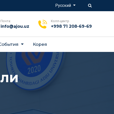
Русский
Почта:
Колл-центр
info@ajou.uz
+998 71 208-69-69
 События
Корея
ели