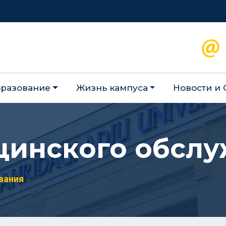
разование
Жизнь кампуса
Новости и
цинского обсл
вания