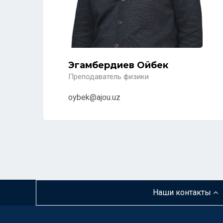
Эгамбердиев Ойбек
Преподаватель физики
oybek@ajou.uz
Наши контакты