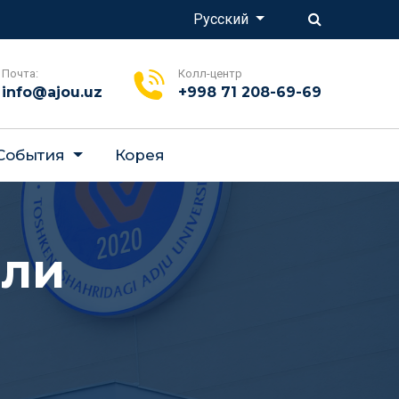
Русский
Почта:
Колл-центр
info@ajou.uz
+998 71 208-69-69
 События
Корея
ели