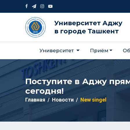
Университет Аджу
в городе Ташкент
Университет
Приём
Об
Поступите в Аджу пря
сегодня!
Главная
Новости
New singel