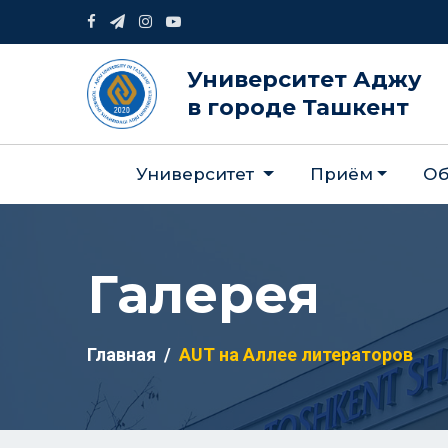
Университет Аджу
в городе Ташкент
Университет
Приём
Об
Галерея
Главная
AUT на Аллее литераторов